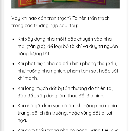
Vây khi nào cần trấn trạch? Ta nên trấn trạch
trong các trường hợp sau đây:
Khi xây dựng nhà mới hoặc chuyển vào nhà
mới (tân gia), để loại bỏ tà khí và duy trì nguồn
năng lượng tốt.
Khi phát hiện nhà có dấu hiệu phong thủy xấu,
như hướng nhà nghịch, phạm tam sát hoặc sát
khí mạnh.
Khi long mạch đất bị tổn thương do thiên tai,
đào đất, xây dựng làm thay đổi địa hình.
Khi nhà gần khu vực có âm khí nặng như nghĩa
trang, bãi chiến trường, hoặc vùng đất bị tai
họa.
Khi cảm thấy trong nhà có năng lượng tiêu cực