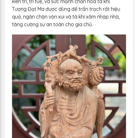
kiên trì, trí tuệ, và sức mạnh chắn hóa tà khí.
Tượng Đạt Ma được dùng để trấn trạch rất hiệu
quả, ngăn chặn vận xui và tà khí xâm nhập nhà,
tăng cường sự an toàn cho gia chủ.​