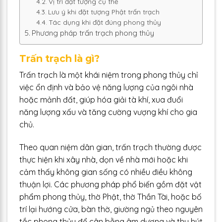
Vị trí đặt tượng cụ thể
Lưu ý khi đặt tượng Phật trấn trạch
Tác dụng khi đặt đúng phong thủy
Phương pháp trấn trạch phong thủy
Trấn trạch là gì?
Trấn trạch là một khái niệm trong phong thủy chỉ
việc ổn định và bảo vệ năng lượng của ngôi nhà
hoặc mảnh đất, giúp hóa giải tà khí, xua đuổi
năng lượng xấu và tăng cường vượng khí cho gia
chủ.
Theo quan niệm dân gian, trấn trạch thường được
thực hiện khi xây nhà, dọn về nhà mới hoặc khi
cảm thấy không gian sống có nhiều điều không
thuận lợi. Các phương pháp phổ biến gồm đặt vật
phẩm phong thủy, thờ Phật, thờ Thần Tài, hoặc bố
trí lại hướng cửa, bàn thờ, giường ngủ theo nguyên
tắc phong thủy để cân bằng âm dương và thu hút