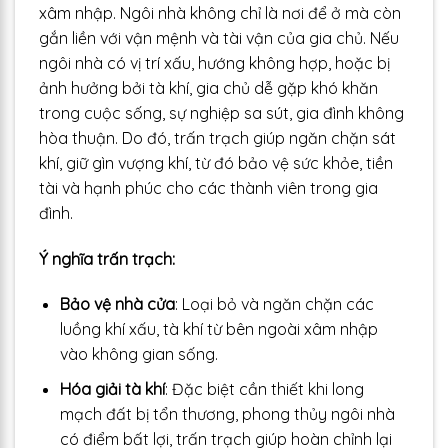
xâm nhập. Ngôi nhà không chỉ là nơi để ở mà còn
gắn liền với vận mệnh và tài vận của gia chủ. Nếu
ngôi nhà có vị trí xấu, hướng không hợp, hoặc bị
ảnh hưởng bởi tà khí, gia chủ dễ gặp khó khăn
trong cuộc sống, sự nghiệp sa sút, gia đình không
hòa thuận. Do đó, trấn trạch giúp ngăn chặn sát
khí, giữ gìn vượng khí, từ đó bảo vệ sức khỏe, tiền
tài và hạnh phúc cho các thành viên trong gia
đình.
Ý nghĩa trấn trạch:
Bảo vệ nhà cửa
: Loại bỏ và ngăn chặn các
luồng khí xấu, tà khí từ bên ngoài xâm nhập
vào không gian sống.
Hóa giải tà khí
: Đặc biệt cần thiết khi long
mạch đất bị tổn thương, phong thủy ngôi nhà
có điểm bất lợi, trấn trạch giúp hoàn chỉnh lại