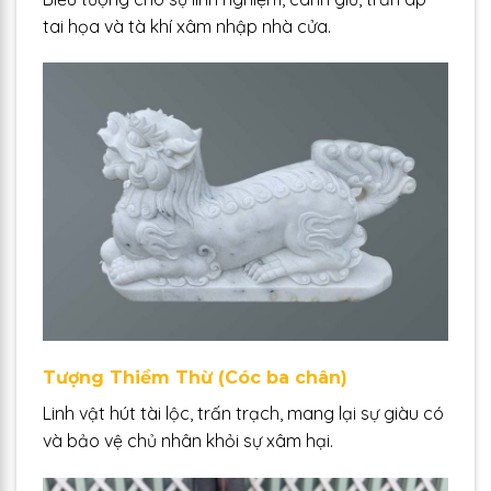
tai họa và tà khí xâm nhập nhà cửa.
Tượng Thiềm Thừ (Cóc ba chân)
Linh vật hút tài lộc, trấn trạch, mang lại sự giàu có
và bảo vệ chủ nhân khỏi sự xâm hại.