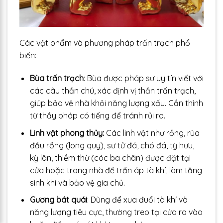
Các vật phẩm và phương pháp trấn trạch phổ
biến:
Bùa trấn trạch
: Bùa được pháp sư uy tín viết với
các câu thần chú, xác định vị thần trấn trạch,
giúp bảo vệ nhà khỏi năng lượng xấu. Cần thỉnh
từ thầy pháp có tiếng để tránh rủi ro.​
Linh vật phong thủy:
Các linh vật như rồng, rùa
đầu rồng (long quy), sư tử đá, chó đá, tỳ hưu,
kỳ lân, thiềm thừ (cóc ba chân) được đặt tại
cửa hoặc trong nhà để trấn áp tà khí, làm tăng
sinh khí và bảo vệ gia chủ.​
Gương bát quái
: Dùng để xua đuổi tà khí và
năng lượng tiêu cực, thường treo tại cửa ra vào