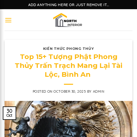
Skip
ADD ANYTHING HERE OR JUST REMOVE IT...
to
content
KIẾN THỨC PHONG THỦY
Top 15+ Tượng Phật Phong
Thủy Trấn Trạch Mang Lại Tài
Lộc, Bình An
POSTED ON
OCTOBER 30, 2025
BY
ADMIN
30
Oct