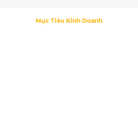
Mục Tiêu Kinh Doanh
Tư vấn và thi công
Đáp ứng mọi nhu cầu từ cá nhân, hộ gia đình đến các
doanh nghiệp trong nhiều lĩnh vực.