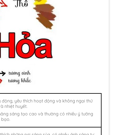
động, yêu thích hoạt động và không ngại thử
à nhiệt huyết.
năng sáng tạo cao và thường có nhiều ý tưởng
 bạo.
ích những nơi sáng sủa, có nhiều ánh sáng tự