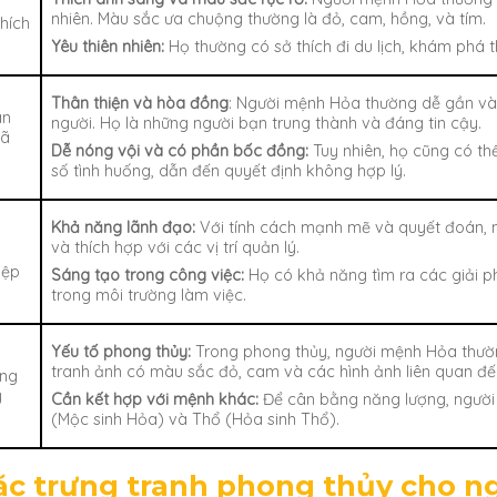
nhiên. Màu sắc ưa chuộng thường là đỏ, cam, hồng, và tím.
hích
Yêu thiên nhiên:
Họ thường có sở thích đi du lịch, khám phá t
Thân thiện và hòa đồng
: Người mệnh Hỏa thường dễ gần và
an
người. Họ là những người bạn trung thành và đáng tin cậy.
xã
Dễ nóng vội và có phần bốc đồng:
Tuy nhiên, họ cũng có th
số tình huống, dẫn đến quyết định không hợp lý.
Khả năng lãnh đạo:
Với tính cách mạnh mẽ và quyết đoán, 
và thích hợp với các vị trí quản lý.
iệp
Sáng tạo trong công việc:
Họ có khả năng tìm ra các giải p
trong môi trường làm việc.
Yếu tố phong thủy:
Trong phong thủy, người mệnh Hỏa thườ
tranh ảnh có màu sắc đỏ, cam và các hình ảnh liên quan đến
ng
y
Cần kết hợp với mệnh khác:
Để cân bằng năng lượng, ngườ
(Mộc sinh Hỏa) và Thổ (Hỏa sinh Thổ).
ặc trưng tranh phong thủy cho 