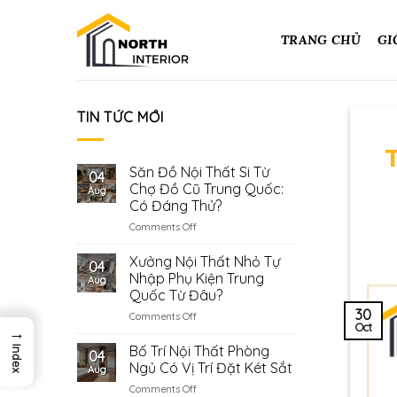
Skip
to
TRANG CHỦ
GI
content
TIN TỨC MỚI
Săn Đồ Nội Thất Si Từ
04
Chợ Đồ Cũ Trung Quốc:
Aug
Có Đáng Thử?
on
Comments Off
Săn
Đồ
Xưởng Nội Thất Nhỏ Tự
04
Nội
Nhập Phụ Kiện Trung
Aug
Thất
Quốc Từ Đâu?
Si
30
on
Comments Off
Từ
Oct
→
Xưởng
Chợ
Nội
Đồ
Bố Trí Nội Thất Phòng
Index
04
Thất
Cũ
Ngủ Có Vị Trí Đặt Két Sắt
Aug
Nhỏ
Trung
on
Comments Off
Tự
Quốc: