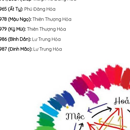
965 (Ất Tỵ)
: Phú Đăng Hỏa
978 (Mậu Ngọ):
Thiên Thượng Hỏa
979 (Kỷ Mùi):
Thiên Thượng Hỏa
986 (Bính Dần):
Lư Trung Hỏa
987 (Đinh Mão):
Lư Trung Hỏa