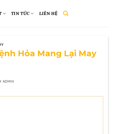
T
TIN TỨC
LIÊN HỆ
ỦY
ệnh Hỏa Mang Lại May
Y
ADMIN