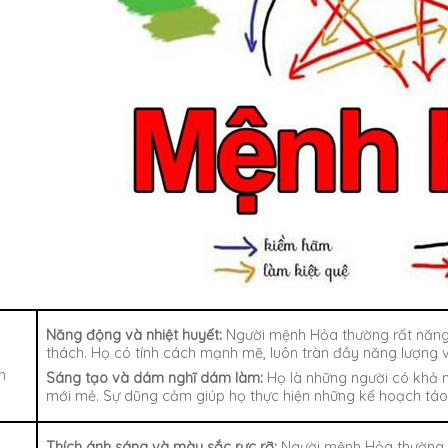
Năng động và nhiệt huyết:
Người mệnh Hỏa thường rất năng 
thách. Họ có tính cách mạnh mẽ, luôn tràn đầy năng lượng v
h
h
Sáng tạo và dám nghĩ dám làm:
Họ là những người có khả 
mới mẻ. Sự dũng cảm giúp họ thực hiện những kế hoạch táo
Thích ánh sáng và màu sắc rực rỡ:
Người mệnh Hỏa thường th