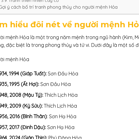
Tranh thiên nhiên cây cỏ
Gợi ý cách bố trí tranh phong thủy cho người mệnh Hỏa
m hiểu đôi nét về người mệnh H
ời mệnh Hỏa là một trong năm mệnh trong ngũ hành (Kim, Mộ
g, đặc biệt là trong phong thủy và tử vi. Dưới đây là một số
ời mệnh Hỏa
934, 1994 (Giáp Tuất):
Sơn Đầu Hỏa
935, 1995 (Ất Hợi):
Sơn Đầu Hỏa
948, 2008 (Mậu Tý):
Thích Lịch Hỏa
949, 2009 (Kỷ Sửu):
Thích Lịch Hỏa
956, 2016 (Bính Thân)
: Sơn Hạ Hỏa
957, 2017 (Đinh Dậu):
Sơn Hạ Hỏa
964, 2024 (Giáp Thìn):
Phú Đăng Hỏa