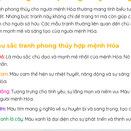
nh phong thủy cho người mệnh Hỏa thường mang tính biểu tư
ết. Những bức tranh này không chỉ để trang trí mà còn giúp c
 cho người sở hữu. Các mẫu tranh thường liên quan đến chủ đ
m mạnh mẽ và sáng tạo của người mệnh Hỏa.
u sắc tranh phong thủy hợp mệnh Hỏa
ỏ:
Là màu sắc chủ đạo và mạnh mẽ nhất của mệnh Hỏa. Nó 
mắn.
Cam:
Màu cam thể hiện sự nhiệt huyết, năng động và sự sáng 
ỏa.
ồng:
Tượng trưng cho tình yêu, sự lãng mạn và niềm vui. Màu
gười mệnh Hỏa.
ím:
Màu tím mang ý nghĩa về sự huyền bí và sang trọng, tạo c
anh lá cây:
Màu xanh lá đại diện cho sự phát triển và thịnh v