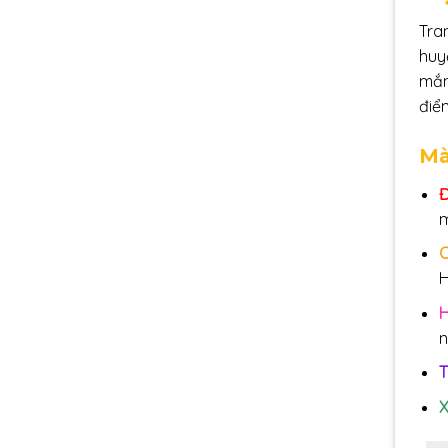
Tra
huy
mắn
điể
Mà
Đ
H
H
n
T
X