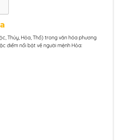
ỏa
c, Thủy, Hỏa, Thổ) trong văn hóa phương
 đặc điểm nổi bật về người mệnh Hỏa: