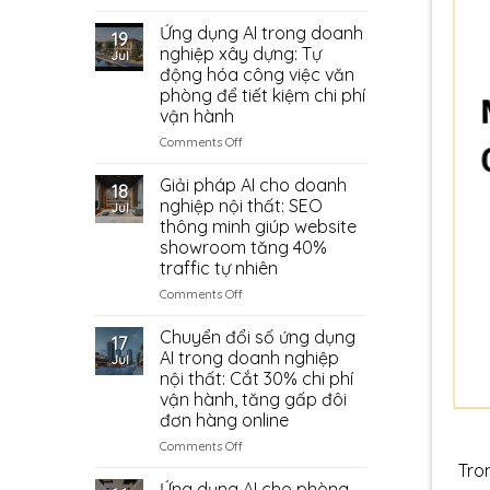
Bố
Nhập
Có
Trí
Ứng dụng AI trong doanh
Phụ
Đáng
19
Nội
Kiện
Thử?
nghiệp xây dựng: Tự
Jul
Thất
Trung
động hóa công việc văn
Phòng
Quốc
phòng để tiết kiệm chi phí
Ngủ
Từ
vận hành
Có
Đâu?
Vị
on
Comments Off
Trí
Ứng
Đặt
dụng
Giải pháp AI cho doanh
18
Két
AI
nghiệp nội thất: SEO
Jul
Sắt
trong
thông minh giúp website
doanh
showroom tăng 40%
nghiệp
traffic tự nhiên
xây
dựng:
on
Comments Off
Tự
Giải
động
pháp
Chuyển đổi số ứng dụng
17
hóa
AI
AI trong doanh nghiệp
Jul
công
cho
nội thất: Cắt 30% chi phí
việc
doanh
vận hành, tăng gấp đôi
văn
nghiệp
đơn hàng online
phòng
nội
để
thất:
on
Comments Off
tiết
SEO
Chuyển
Tro
kiệm
thông
đổi
Ứng dụng AI cho phòng