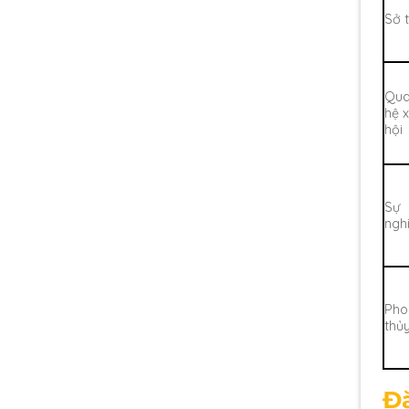
Sở t
Qu
hệ 
hội
Sự
ngh
Pho
thủ
Đ