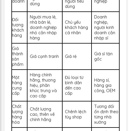
doanh
người tiêu
nghiệp
dùng
dùng
Người mua lẻ,
Doanh
Đối
nhà bán lẻ,
Chủ yếu
nghiệp,
tượng
doanh nghiệp
khách hàng
người kinh
khách
nhỏ cần nhập
cá nhân
doanh cần
hàng
hàng
nhập sỉ
Giá
thành
Giá sỉ tận
Giá cạnh tranh
Giá rẻ
sản
gốc
phẩm
Hàng chính
Mặt
Đủ loại từ
hãng, thương
Hàng sỉ,
hàng
bình dân
hiệu, phân
hàng gia
cung
đến cao
khúc trung và
công, OEM
cấp
cấp
cao cấp
Chất
Tương đối
Chất lượng
lượng
Chênh lệch
ổn định theo
cao, thiên về
hàng
tùy shop
từng nhà
chính hãng
hóa
xưởng