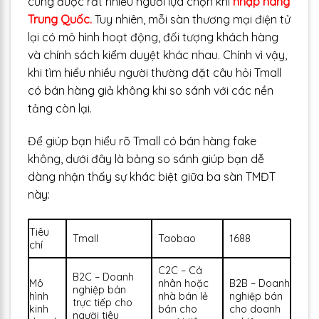
cũng được rất nhiều người lựa chọn khi
nhập hàng
Trung Quốc.
Tuy nhiên, mỗi sàn thương mại điện tử
lại có mô hình hoạt động, đối tượng khách hàng
và chính sách kiểm duyệt khác nhau. Chính vì vậy,
khi tìm hiểu nhiều người thường đặt câu hỏi Tmall
có bán hàng giả không khi so sánh với các nền
tảng còn lại.
Để giúp bạn hiểu rõ Tmall có bán hàng fake
không, dưới đây là bảng so sánh giúp bạn dễ
dàng nhận thấy sự khác biệt giữa ba sàn TMĐT
này:
Tiêu
Tmall
Taobao
1688
chí
C2C – Cá
B2C – Doanh
Mô
nhân hoặc
B2B – Doanh
nghiệp bán
hình
nhà bán lẻ
nghiệp bán
trực tiếp cho
kinh
bán cho
cho doanh
người tiêu