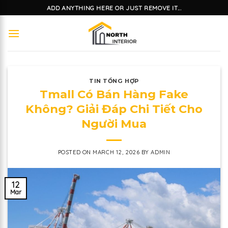
Skip
ADD ANYTHING HERE OR JUST REMOVE IT...
to
content
TIN TỔNG HỢP
Tmall Có Bán Hàng Fake
Không? Giải Đáp Chi Tiết Cho
Người Mua
POSTED ON
MARCH 12, 2026
BY
ADMIN
12
Mar