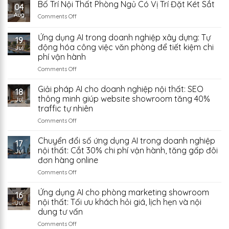
Nội
Bố Trí Nội Thất Phòng Ngủ Có Vị Trí Đặt Két Sắt
Chợ
04
Thất
Đồ
Aug
on
Comments Off
Nhỏ
Cũ
Bố
Tự
Trung
Trí
Ứng dụng AI trong doanh nghiệp xây dựng: Tự
Nhập
Quốc:
19
Nội
Phụ
động hóa công việc văn phòng để tiết kiệm chi
Có
Jul
Thất
Kiện
Đáng
phí vận hành
Phòng
Trung
Thử?
Ngủ
on
Comments Off
Quốc
Có
Ứng
Từ
Vị
dụng
Giải pháp AI cho doanh nghiệp nội thất: SEO
Đâu?
18
Trí
AI
thông minh giúp website showroom tăng 40%
Jul
Đặt
trong
traffic tự nhiên
Két
doanh
Sắt
on
Comments Off
nghiệp
Giải
xây
pháp
dựng:
Chuyển đổi số ứng dụng AI trong doanh nghiệp
17
AI
Tự
nội thất: Cắt 30% chi phí vận hành, tăng gấp đôi
Jul
cho
động
đơn hàng online
doanh
hóa
on
Comments Off
nghiệp
công
Chuyển
nội
việc
đổi
thất:
văn
Ứng dụng AI cho phòng marketing showroom
16
số
SEO
phòng
nội thất: Tối ưu khách hỏi giá, lịch hẹn và nội
Jul
ứng
thông
để
dung tư vấn
dụng
minh
tiết
on
Comments Off
AI
giúp
kiệm