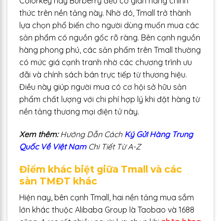
Colorkey hay Burberry đều có gian hàng chính
thức trên nền tảng này. Nhờ đó, Tmall trở thành
lựa chọn phổ biến cho người dùng muốn mua các
sản phẩm có nguồn gốc rõ ràng. Bên cạnh nguồn
hàng phong phú, các sản phẩm trên Tmall thường
có mức giá cạnh tranh nhờ các chương trình ưu
đãi và chính sách bán trực tiếp từ thương hiệu.
Điều này giúp người mua có cơ hội sở hữu sản
phẩm chất lượng với chi phí hợp lý khi đặt hàng từ
nền tảng thương mại điện tử này.
Xem thêm:
Hướng Dẫn Cách
Ký Gửi Hàng Trung
Quốc Về Việt Nam
Chi Tiết Từ A-Z
Điểm khác biệt giữa Tmall và các
sàn TMĐT khác
Hiện nay, bên cạnh Tmall, hai nền tảng mua sắm
lớn khác thuộc Alibaba Group là Taobao và 1688