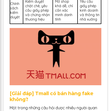
Kiểm duyệt
Mở shop
Yêu cầu
Chính
chặt chẽ, yêu
khá dễ, chỉ
giấy phép
sách
cầu giấy phép
cần xác
kinh doanh
kiểm
và chứng nhận
minh danh
và thông tin
duyệt
thương hiệu
tính
nhà xưởng
[Giải đáp] Tmall có bán hàng fake
không?
Một trong những câu hỏi được nhiều người quan