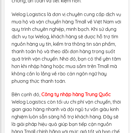
chóng, an toàn và tiết kiệm hơn.
Welog Logistics là đơn vị chuyên cung cấp dịch vụ
mua hộ và vận chuyển hàng Tmall về Việt Nam với
quy trình chuyên nghiệp, minh bạch. Khi sử dụng
dịch vụ tại Welog, khách hàng sẽ được hỗ trợ tìm
nguồn hàng uy tín, kiểm tra thông tin sản phẩm,
thanh toán hộ và theo dõi đơn hàng trong suốt
quá trình vận chuyển. Nhờ đó, bạn có thể yên tâm
hơn khi nhập hàng hoặc mua sắm trên Tmall mà
không cần lo lắng về rào cản ngôn ngữ hay
phương thức thanh toán.
Bên cạnh đó,
Công ty nhập hàng Trung Quốc
Welog Logistics còn tối ưu chi phí vận chuyển, thời
gian giao hàng nhanh và đội ngũ tư vấn giàu kinh
nghiệm luôn sẵn sàng hỗ trợ khách hàng. Đây sẽ
là giải pháp hiệu quả giúp bạn tiếp cận nguồn
hàng Tmall chính hãng với mức giá tốt và hạn chế