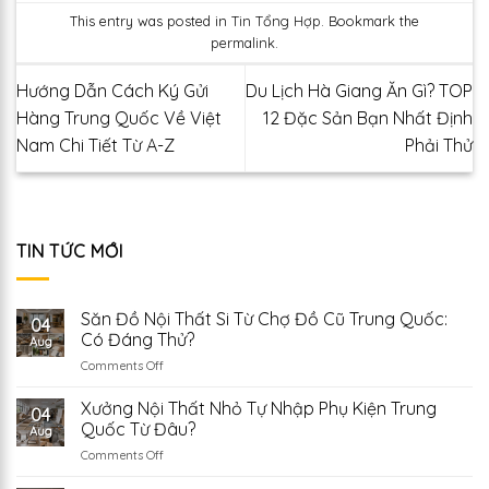
This entry was posted in
Tin Tổng Hợp
. Bookmark the
permalink
.
Hướng Dẫn Cách Ký Gửi
Du Lịch Hà Giang Ăn Gì? TOP
Hàng Trung Quốc Về Việt
12 Đặc Sản Bạn Nhất Định
Nam Chi Tiết Từ A-Z
Phải Thử
TIN TỨC MỚI
Săn Đồ Nội Thất Si Từ Chợ Đồ Cũ Trung Quốc:
04
Có Đáng Thử?
Aug
on
Comments Off
Săn
Đồ
Xưởng Nội Thất Nhỏ Tự Nhập Phụ Kiện Trung
04
Nội
Quốc Từ Đâu?
Aug
Thất
on
Comments Off
Si
Xưởng
Từ