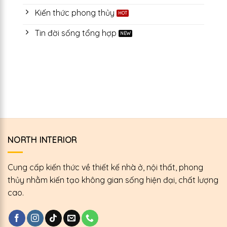
dự
giá,
đôi
Kiến thức phong thủy
án
lịch
đơn
xây
hẹn
hàng
dựng:
và
Tin đời sống tổng hợp
online
Giảm
nội
40%
dung
thời
tư
gian
vấn
xử
lý
hồ
sơ
thầu
NORTH INTERIOR
Cung cấp kiến thức về thiết kế nhà ở, nội thất, phong
thủy nhằm kiến tạo không gian sống hiện đại, chất lượng
cao.