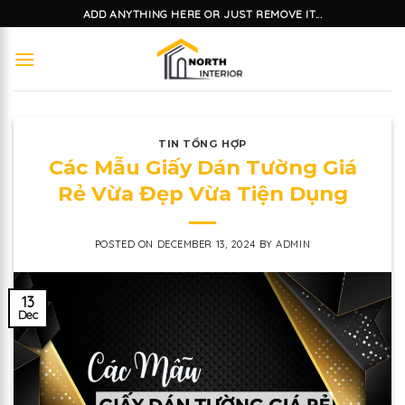
Skip
ADD ANYTHING HERE OR JUST REMOVE IT...
to
content
TIN TỔNG HỢP
Các Mẫu Giấy Dán Tường Giá
Rẻ Vừa Đẹp Vừa Tiện Dụng
POSTED ON
DECEMBER 13, 2024
BY
ADMIN
13
Dec