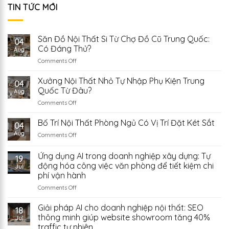
TIN TỨC MỚI
Săn Đồ Nội Thất Si Từ Chợ Đồ Cũ Trung Quốc:
04
Có Đáng Thử?
Aug
on
Comments Off
Săn
Đồ
Xưởng Nội Thất Nhỏ Tự Nhập Phụ Kiện Trung
04
Nội
Quốc Từ Đâu?
Aug
Thất
on
Comments Off
Si
Xưởng
Từ
Nội
Bố Trí Nội Thất Phòng Ngủ Có Vị Trí Đặt Két Sắt
Chợ
04
Thất
Đồ
Aug
on
Comments Off
Nhỏ
Cũ
Bố
Tự
Trung
Trí
Ứng dụng AI trong doanh nghiệp xây dựng: Tự
Nhập
Quốc:
19
Nội
Phụ
động hóa công việc văn phòng để tiết kiệm chi
Có
Jul
Thất
Kiện
Đáng
phí vận hành
Phòng
Trung
Thử?
Ngủ
on
Comments Off
Quốc
Có
Ứng
Từ
Vị
dụng
Giải pháp AI cho doanh nghiệp nội thất: SEO
Đâu?
18
Trí
AI
thông minh giúp website showroom tăng 40%
Jul
Đặt
trong
traffic tự nhiên