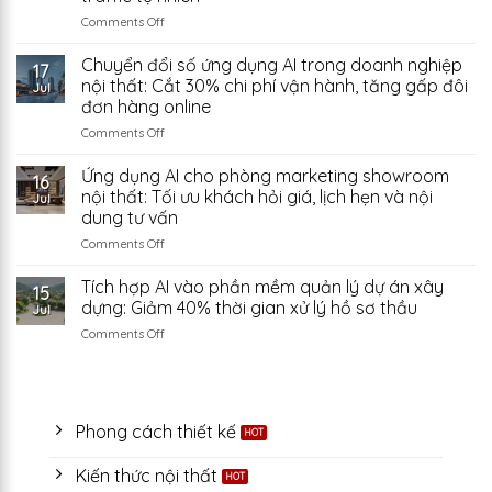
Két
doanh
Sắt
on
Comments Off
nghiệp
Giải
xây
pháp
dựng:
Chuyển đổi số ứng dụng AI trong doanh nghiệp
17
AI
Tự
nội thất: Cắt 30% chi phí vận hành, tăng gấp đôi
Jul
cho
động
đơn hàng online
doanh
hóa
on
Comments Off
nghiệp
công
Chuyển
nội
việc
đổi
thất:
văn
Ứng dụng AI cho phòng marketing showroom
16
số
SEO
phòng
nội thất: Tối ưu khách hỏi giá, lịch hẹn và nội
Jul
ứng
thông
để
dung tư vấn
dụng
minh
tiết
on
Comments Off
AI
giúp
kiệm
Ứng
trong
website
chi
dụng
doanh
showroom
Tích hợp AI vào phần mềm quản lý dự án xây
phí
15
AI
nghiệp
tăng
vận
dựng: Giảm 40% thời gian xử lý hồ sơ thầu
Jul
cho
nội
40%
hành
on
Comments Off
phòng
thất:
traffic
Tích
marketing
Cắt
tự
hợp
showroom
30%
nhiên
AI
nội
chi
vào
thất:
phí
phần
Phong cách thiết kế
Tối
vận
mềm
ưu
hành,
quản
khách
tăng
Kiến thức nội thất
lý
hỏi
gấp