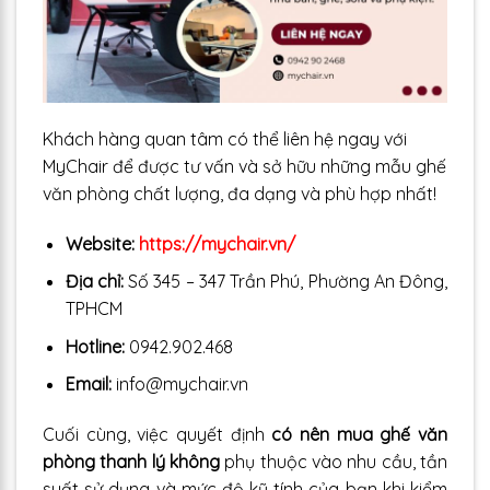
Khách hàng quan tâm có thể liên hệ ngay với
MyChair để được tư vấn và sở hữu những mẫu ghế
văn phòng chất lượng, đa dạng và phù hợp nhất!
Website:
https://mychair.vn/
Địa chỉ:
Số 345 – 347 Trần Phú, Phường An Đông,
TPHCM
Hotline:
0942.902.468
Email:
info@mychair.vn
Cuối cùng, việc quyết định
có nên mua ghế văn
phòng thanh lý không
phụ thuộc vào nhu cầu, tần
suất sử dụng và mức độ kỹ tính của bạn khi kiểm