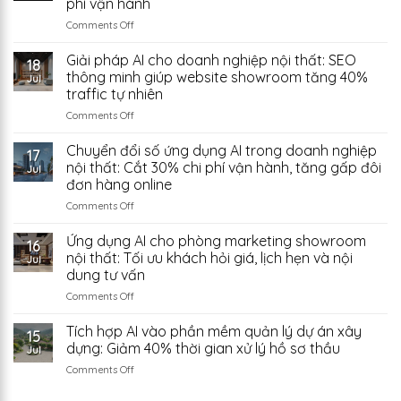
phí vận hành
Phòng
Trung
Thử?
Ngủ
on
Comments Off
Quốc
Có
Ứng
Từ
Vị
dụng
Giải pháp AI cho doanh nghiệp nội thất: SEO
Đâu?
18
Trí
AI
thông minh giúp website showroom tăng 40%
Jul
Đặt
trong
traffic tự nhiên
Két
doanh
Sắt
on
Comments Off
nghiệp
Giải
xây
pháp
dựng:
Chuyển đổi số ứng dụng AI trong doanh nghiệp
17
AI
Tự
nội thất: Cắt 30% chi phí vận hành, tăng gấp đôi
Jul
cho
động
đơn hàng online
doanh
hóa
on
Comments Off
nghiệp
công
Chuyển
nội
việc
đổi
thất:
văn
Ứng dụng AI cho phòng marketing showroom
16
số
SEO
phòng
nội thất: Tối ưu khách hỏi giá, lịch hẹn và nội
Jul
ứng
thông
để
dung tư vấn
dụng
minh
tiết
on
Comments Off
AI
giúp
kiệm
Ứng
trong
website
chi
dụng
doanh
showroom
Tích hợp AI vào phần mềm quản lý dự án xây
phí
15
AI
nghiệp
tăng
vận
dựng: Giảm 40% thời gian xử lý hồ sơ thầu
Jul
cho
nội
40%
hành
on
Comments Off
phòng
thất:
traffic
Tích
marketing
Cắt
tự
hợp