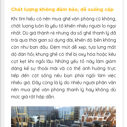
Chất lượng không đảm bảo, dễ xuống cấp
Khi tìm hiểu có nên mua ghế văn phòng cũ không,
chất lượng luôn là yếu tố khiến nhiều người lo ngại
nhất. Dù giá thành rẻ nhưng đa số ghế thanh lý đã
trải qua thời gian sử dụng dài, khiến độ bền không
còn như ban đầu. Đệm mút dễ xẹp, tựa lưng mất
độ đàn hồi, khung ghế có thể bị oxy hóa hoặc kêu
cọt kẹt khi ngồi lâu. Những yếu tố này làm giảm
đáng kể sự thoải mái và có thể ảnh hưởng trực
tiếp đến cột sống nếu bạn phải ngồi làm việc
nhiều giờ. Đây cũng là lý do nhiều người phân vân
nên mua ghế văn phòng thanh lý hay không dù
mức giá rất hấp dẫn.