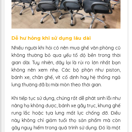
Dễ hư hỏng khi sử dụng lâu dài
Nhiều người khi hỏi có nên mua ghế văn phòng cũ
không thường bỏ qua yếu tố độ bền trong thời
gian dài. Tuy nhiên, đây lại là rủi ro lớn nhất bạn
không nên xem nhẹ. Các bộ phận như piston,
bánh xe, chân ghế, vít cố định hay hệ thống ngả
lưng thường đã bị mài mòn theo thời gian.
Khi tiếp tục sử dụng, chúng rất dễ phát sinh lỗi như
nâng hạ không được, bánh xe gãy trục, khung ghế
rung lắc hoặc tựa lưng mất lực chống đỡ. Điều
này không chỉ giảm tuổi thọ sản phẩm mà còn
gây nguy hiểm trong quá trình sử dụng. Đó là một