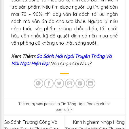
tra sản phẩm. Nếu tìm được nguồn uy tín, ghế còn
mới 70 – 90%, thì đây vẫn là cách tối ưu ngân
sách mà vẫn ổn áp cho sức khỏe. Ngược lại nếu
cảm thấy sản phẩm không chắc chắn, tốt nhất
hãy cân nhắc kỹ để quyết định có nên mua ghế
văn phòng cũ không cho thật sáng suốt.
Xem Thêm:
So Sánh Mái Ngói Truyền Thống Và
Mái Ngói Hiện Đại
Nên Chọn Cái Nào?
This entry was posted in
Tin Tổng Hợp
. Bookmark the
permalink
.
So Sánh Trường Công Và
Kinh Nghiệm Nhập Hàng