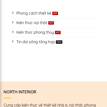
showroom
30%
nhiên
AI
nội
chi
vào
thất:
phí
phần
Phong cách thiết kế
Tối
vận
mềm
ưu
hành,
quản
khách
tăng
Kiến thức nội thất
lý
hỏi
gấp
dự
giá,
đôi
Kiến thức phong thủy
án
lịch
đơn
xây
hẹn
hàng
dựng:
và
Tin đời sống tổng hợp
online
Giảm
nội
40%
dung
thời
tư
gian
vấn
xử
lý
hồ
sơ
thầu
NORTH INTERIOR
Cung cấp kiến thức về thiết kế nhà ở, nội thất, phong