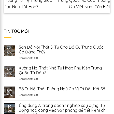
Trường Tư: Hệ Thống Giáo
Trung Quốc Mà Các Thương
Dục Nào Tốt Hơn?
Gia Việt Nam Cần Biết
TIN TỨC MỚI
Săn Đồ Nội Thất Si Từ Chợ Đồ Cũ Trung Quốc:
04
Có Đáng Thử?
Aug
on
Comments Off
Săn
Đồ
Xưởng Nội Thất Nhỏ Tự Nhập Phụ Kiện Trung
04
Nội
Quốc Từ Đâu?
Aug
Thất
on
Comments Off
Si
Xưởng
Từ
Nội
Bố Trí Nội Thất Phòng Ngủ Có Vị Trí Đặt Két Sắt
Chợ
04
Thất
Đồ
Aug
on
Comments Off
Nhỏ
Cũ
Bố
Tự
Trung
Trí
Ứng dụng AI trong doanh nghiệp xây dựng: Tự
Nhập
Quốc:
19
Nội
Phụ
động hóa công việc văn phòng để tiết kiệm chi
Có
Jul
Thất
Kiện
Đáng