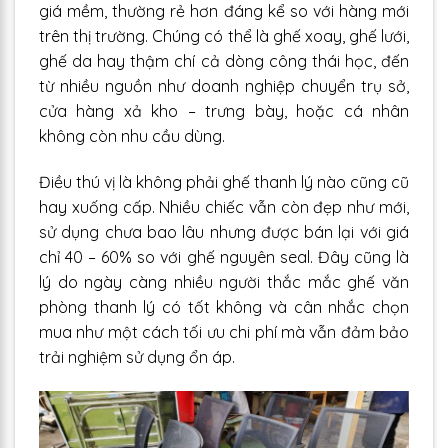
giá mềm, thường rẻ hơn đáng kể so với hàng mới
trên thị trường. Chúng có thể là ghế xoay, ghế lưới,
ghế da hay thậm chí cả dòng công thái học, đến
từ nhiều nguồn như doanh nghiệp chuyển trụ sở,
cửa hàng xả kho – trưng bày, hoặc cá nhân
không còn nhu cầu dùng.
Điều thú vị là không phải ghế thanh lý nào cũng cũ
hay xuống cấp. Nhiều chiếc vẫn còn đẹp như mới,
sử dụng chưa bao lâu nhưng được bán lại với giá
chỉ 40 – 60% so với ghế nguyên seal. Đây cũng là
lý do ngày càng nhiều người thắc mắc ghế văn
phòng thanh lý có tốt không và cân nhắc chọn
mua như một cách tối ưu chi phí mà vẫn đảm bảo
trải nghiệm sử dụng ổn áp.