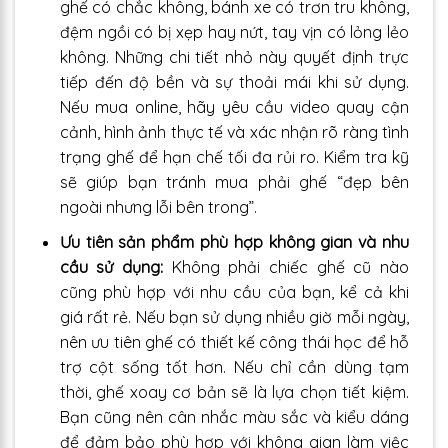
ghế có chắc không, bánh xe có trơn tru không,
đệm ngồi có bị xẹp hay nứt, tay vịn có lỏng lẻo
không. Những chi tiết nhỏ này quyết định trực
tiếp đến độ bền và sự thoải mái khi sử dụng.
Nếu mua online, hãy yêu cầu video quay cận
cảnh, hình ảnh thực tế và xác nhận rõ ràng tình
trạng ghế để hạn chế tối đa rủi ro. Kiểm tra kỹ
sẽ giúp bạn tránh mua phải ghế “đẹp bên
ngoài nhưng lỗi bên trong”.
Ưu tiên sản phẩm phù hợp không gian và nhu
cầu sử dụng:
Không phải chiếc ghế cũ nào
cũng phù hợp với nhu cầu của bạn, kể cả khi
giá rất rẻ. Nếu bạn sử dụng nhiều giờ mỗi ngày,
nên ưu tiên ghế có thiết kế công thái học để hỗ
trợ cột sống tốt hơn. Nếu chỉ cần dùng tạm
thời, ghế xoay cơ bản sẽ là lựa chọn tiết kiệm.
Bạn cũng nên cân nhắc màu sắc và kiểu dáng
để đảm bảo phù hợp với không gian làm việc