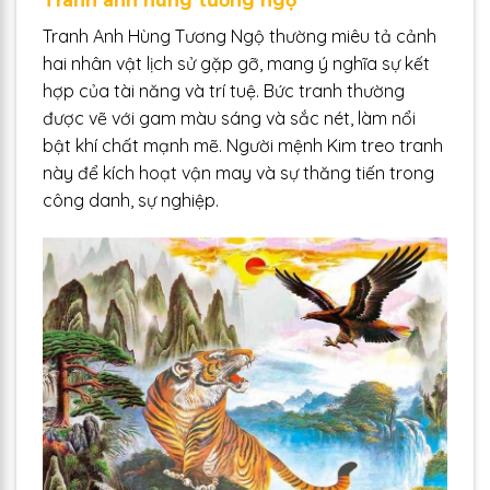
Tranh anh hùng tương ngộ
Tranh Anh Hùng Tương Ngộ thường miêu tả cảnh
hai nhân vật lịch sử gặp gỡ, mang ý nghĩa sự kết
hợp của tài năng và trí tuệ. Bức tranh thường
được vẽ với gam màu sáng và sắc nét, làm nổi
bật khí chất mạnh mẽ. Người mệnh Kim treo tranh
này để kích hoạt vận may và sự thăng tiến trong
công danh, sự nghiệp.