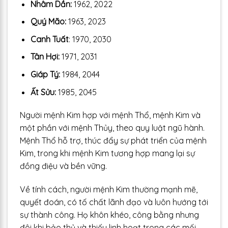
Nhâm Dần:
1962, 2022
Quý Mão:
1963, 2023
Canh Tuất
: 1970, 2030
Tân Hợi:
1971, 2031
Giáp Tý:
1984, 2044
Ất Sửu:
1985, 2045
Người mệnh Kim hợp với mệnh Thổ, mệnh Kim và
một phần với mệnh Thủy, theo quy luật ngũ hành.
Mệnh Thổ hỗ trợ, thúc đẩy sự phát triển của mệnh
Kim, trong khi mệnh Kim tương hợp mang lại sự
đồng điệu và bền vững.
Về tính cách, người mệnh Kim thường mạnh mẽ,
quyết đoán, có tố chất lãnh đạo và luôn hướng tới
sự thành công. Họ khôn khéo, công bằng nhưng
đôi khi bảo thủ và thiếu linh hoạt trong các mối