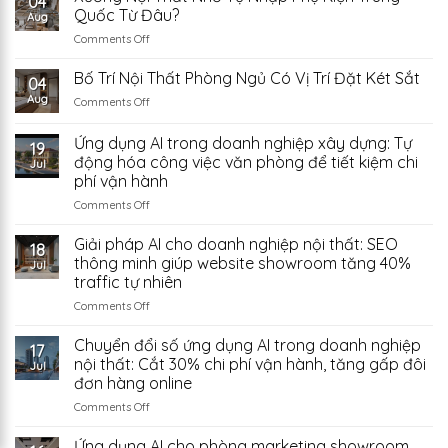
04
Nội
Quốc Từ Đâu?
Aug
Thất
on
Comments Off
Si
Xưởng
Từ
Nội
Bố Trí Nội Thất Phòng Ngủ Có Vị Trí Đặt Két Sắt
Chợ
04
Thất
Đồ
Aug
on
Comments Off
Nhỏ
Cũ
Bố
Tự
Trung
Trí
Ứng dụng AI trong doanh nghiệp xây dựng: Tự
Nhập
Quốc:
19
Nội
Phụ
động hóa công việc văn phòng để tiết kiệm chi
Có
Jul
Thất
Kiện
Đáng
phí vận hành
Phòng
Trung
Thử?
Ngủ
on
Comments Off
Quốc
Có
Ứng
Từ
Vị
dụng
Giải pháp AI cho doanh nghiệp nội thất: SEO
Đâu?
18
Trí
AI
thông minh giúp website showroom tăng 40%
Jul
Đặt
trong
traffic tự nhiên
Két
doanh
Sắt
on
Comments Off
nghiệp
Giải
xây
pháp
dựng:
Chuyển đổi số ứng dụng AI trong doanh nghiệp
17
AI
Tự
nội thất: Cắt 30% chi phí vận hành, tăng gấp đôi
Jul
cho
động
đơn hàng online
doanh
hóa
on
Comments Off
nghiệp
công
Chuyển
nội
việc
đổi
thất:
văn
Ứng dụng AI cho phòng marketing showroom