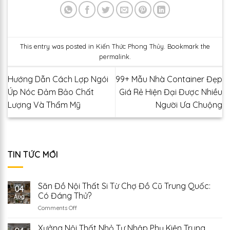
This entry was posted in
Kiến Thức Phong Thủy
. Bookmark the
permalink
.
Hướng Dẫn Cách Lợp Ngói
99+ Mẫu Nhà Container Đẹp
Úp Nóc Đảm Bảo Chất
Giá Rẻ Hiện Đại Được Nhiều
Lượng Và Thẩm Mỹ
Người Ưa Chuộng
TIN TỨC MỚI
Săn Đồ Nội Thất Si Từ Chợ Đồ Cũ Trung Quốc:
04
Có Đáng Thử?
Aug
on
Comments Off
Săn
Đồ
Xưởng Nội Thất Nhỏ Tự Nhập Phụ Kiện Trung