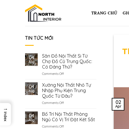
Skip
to
TRANG CHỦ
GI
content
TIN TỨC MỚI
T
Săn Đồ Nội Thất Si Từ
04
Chợ Đồ Cũ Trung Quốc:
Aug
Có Đáng Thử?
on
Comments Off
Săn
Đồ
Xưởng Nội Thất Nhỏ Tự
04
Nội
Nhập Phụ Kiện Trung
Aug
Thất
Quốc Từ Đâu?
Si
02
on
Comments Off
Từ
Apr
→
Xưởng
Chợ
Nội
Đồ
Bố Trí Nội Thất Phòng
Index
04
Thất
Cũ
Ngủ Có Vị Trí Đặt Két Sắt
Aug
Nhỏ
Trung
on
Comments Off
Tự
Quốc: