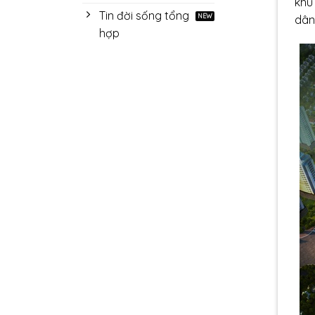
khu 
vấn
40%
Tin đời sống tổng
thời
dân
gian
hợp
xử
lý
hồ
sơ
thầu