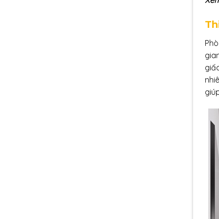
Xem
Th
Phòn
gia
giấ
nhi
giú