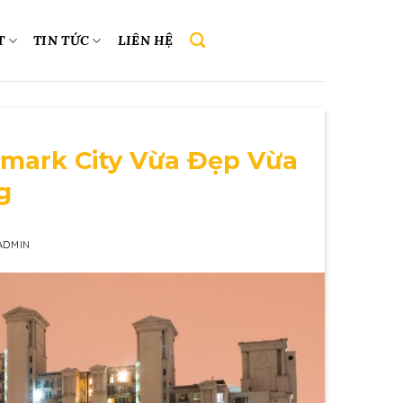
T
TIN TỨC
LIÊN HỆ
T
dmark City Vừa Đẹp Vừa
g
ADMIN