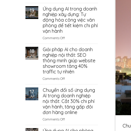
Bố
Nhập
Có
Trí
Ứng dụng AI trong doanh
Phụ
Đáng
19
Nội
Kiện
Thử?
nghiệp xây dựng: Tự
Jul
Thất
Trung
động hóa công việc văn
Phòng
Quốc
phòng để tiết kiệm chi phí
Ngủ
Từ
vận hành
Có
Đâu?
Vị
on
Comments Off
Trí
Ứng
Đặt
dụng
Giải pháp AI cho doanh
18
Két
AI
nghiệp nội thất: SEO
Jul
Sắt
trong
thông minh giúp website
doanh
showroom tăng 40%
nghiệp
traffic tự nhiên
xây
dựng:
on
Comments Off
Tự
Giải
động
pháp
Chuyển đổi số ứng dụng
17
hóa
AI
AI trong doanh nghiệp
Jul
công
cho
nội thất: Cắt 30% chi phí
việc
doanh
vận hành, tăng gấp đôi
văn
nghiệp
đơn hàng online
phòng
nội
để
thất:
on
Comments Off
tiết
SEO
Chuyển
Chun
kiệm
thông
đổi
Ứng dụng AI cho phòng