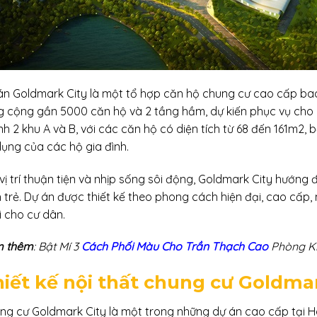
án Goldmark City là một tổ hợp căn hộ chung cư cao cấp bao
g cộng gần 5000 căn hộ và 2 tầng hầm, dự kiến phục vụ cho 
h 2 khu A và B, với các căn hộ có diện tích từ 68 đến 161m2, 
dụng của các hộ gia đình.
 vị trí thuận tiện và nhịp sống sôi động, Goldmark City hướng
h trẻ. Dự án được thiết kế theo phong cách hiện đại, cao cấp,
i cho cư dân.
 thêm
: Bật Mí 3
Cách Phối Màu Cho Trần Thạch Cao
Phòng K
iết kế nội thất chung cư Goldma
ng cư Goldmark City là một trong những dự án cao cấp tại Hà