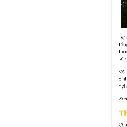
Dự 
tổn
thàn
sử 
Với
đìn
ngh
Xem
Th
Chu