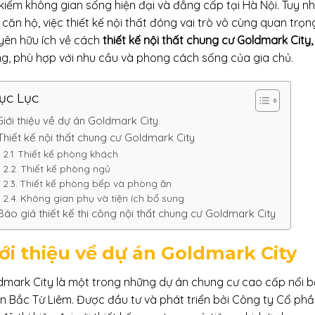
kiếm không gian sống hiện đại và đẳng cấp tại Hà Nội. Tuy nhi
căn hộ, việc thiết kế nội thất đóng vai trò vô cùng quan trọn
yên hữu ích về cách
thiết kế nội thất chung cư Goldmark City,
ng, phù hợp với nhu cầu và phong cách sống của gia chủ.
ục Lục
Giới thiệu về dự án Goldmark City
Thiết kế nội thất chung cư Goldmark City
Thiết kế phòng khách
Thiết kế phòng ngủ
Thiết kế phòng bếp và phòng ăn
Không gian phụ và tiện ích bổ sung
Báo giá thiết kế thi công nội thất chung cư Goldmark City
ới thiệu về dự án Goldmark City
dmark City là một trong những dự án chung cư cao cấp nổi bật
n Bắc Từ Liêm. Được đầu tư và phát triển bởi Công ty Cổ ph