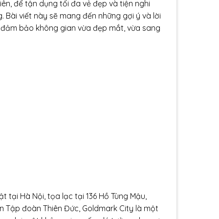
ên, để tận dụng tối đa vẻ đẹp và tiện nghi
g. Bài viết này sẽ mang đến những gợi ý và lời
đảm bảo không gian vừa đẹp mắt, vừa sang
 tại Hà Nội, tọa lạc tại 136 Hồ Tùng Mậu,
ần Tập đoàn Thiên Đức, Goldmark City là một