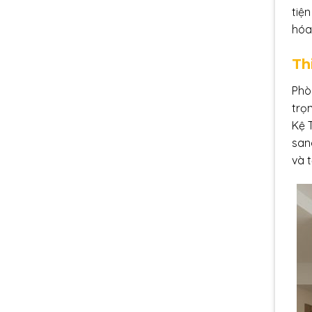
tiệ
hóa
Th
Phò
trọ
Kệ 
san
và 