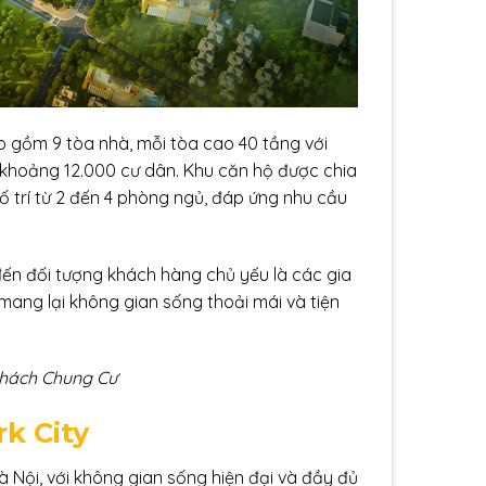
 gồm 9 tòa nhà, mỗi tòa cao 40 tầng với
khoảng 12.000 cư dân. Khu căn hộ được chia
bố trí từ 2 đến 4 phòng ngủ, đáp ứng nhu cầu
 đến đối tượng khách hàng chủ yếu là các gia
 mang lại không gian sống thoải mái và tiện
hách Chung Cư
rk City
 Nội, với không gian sống hiện đại và đầy đủ