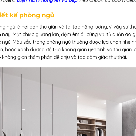
 thêm:
Diện Tích Phòng Ăn Và Bếp
Tiêu Chuẩn Là Bao Nhiêu
iết kế phòng ngủ
g ngủ là nơi bạn thư giãn và tái tạo năng lượng, vì vậy sự th
n này. Một chiếc giường lớn, đệm êm ái, cùng với tủ quần áo g
c ngủ. Màu sắc trong phòng ngủ thường được lựa chọn nhẹ n
ên, hoặc xanh dương để tạo không gian yên tĩnh và thư giãn
p không gian thêm phần dễ chịu và tạo cảm giác thư thái.