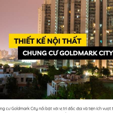
g cư Goldmark City nổi bật với vị trí đắc địa và tiện ích vượt 