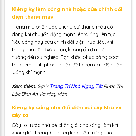
Kiêng kỵ làm cổng nhà hoặc cửa chính đối
diện thang máy
Trong nhà phố hoặc chung cư, thang máy có
dòng khí chuyển động mạnh lên xuống liên tục.
Nếu cổng hay cửa chính đối diện trực tiếp, khí
trong nhà sẽ bị xáo trộn, không ổn định, ảnh
hưởng đến sự nghiệp. Bạn khắc phục bằng cách
treo rèm, bình phong hoặc đặt chậu cây để ngăn
luồng khí mạnh.
Xem thêm
: Gợi Ý
Trang Trí Nhà Ngày Tết
Rước Tài
Lộc Bình An Và May Mắn
Kiêng kỵ cổng nhà đối diện với cây khô và
cây to
Cây to trước nhà dễ chắn gió, che sáng, làm khí
không lưu thông. Còn cây khô biểu trưng cho