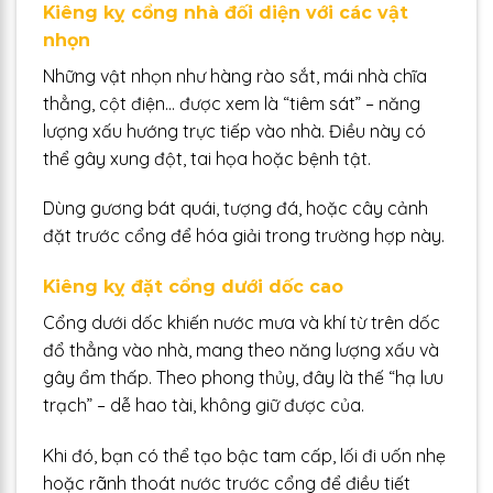
Kiêng kỵ cổng nhà đối diện với các vật
nhọn
Những vật nhọn như hàng rào sắt, mái nhà chĩa
thẳng, cột điện… được xem là “tiêm sát” – năng
lượng xấu hướng trực tiếp vào nhà. Điều này có
thể gây xung đột, tai họa hoặc bệnh tật.
Dùng gương bát quái, tượng đá, hoặc cây cảnh
đặt trước cổng để hóa giải trong trường hợp này.
Kiêng kỵ đặt cổng dưới dốc cao
Cổng dưới dốc khiến nước mưa và khí từ trên dốc
đổ thẳng vào nhà, mang theo năng lượng xấu và
gây ẩm thấp. Theo phong thủy, đây là thế “hạ lưu
trạch” – dễ hao tài, không giữ được của.
Khi đó, bạn có thể tạo bậc tam cấp, lối đi uốn nhẹ
hoặc rãnh thoát nước trước cổng để điều tiết