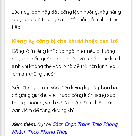
Lúc này, bạn hãy đặt cổng lệch hướng, xây hàng
rào, hoặc bố trí cây xanh để chắn tầm nhìn trực
tiếp.
Kiêng kỵ cổng bị che khuất hoặc cản trở
Cổng là “miệng khí” của ngôi nhà, nếu bị tường,
cây lớn, biển quảng cáo hoặc vật chắn che kín thì
sinh khí không thể vào. Nhà dễ trở nên lạnh lẽo,
làm ăn không thuận.
Nếu lỡ xây phạm vào điều kiêng kỵ này, bạn hãy
cố gắng giữ khu vực trước cổng luôn sáng sủa,
thông thoáng, sạch sẽ. Nên lắp đèn chiếu sáng
ban đêm để tăng dương khí.
Xem thêm:
Bật Mí
Cách Chọn Tranh Treo Phòng
Khách Theo Phong Thủy