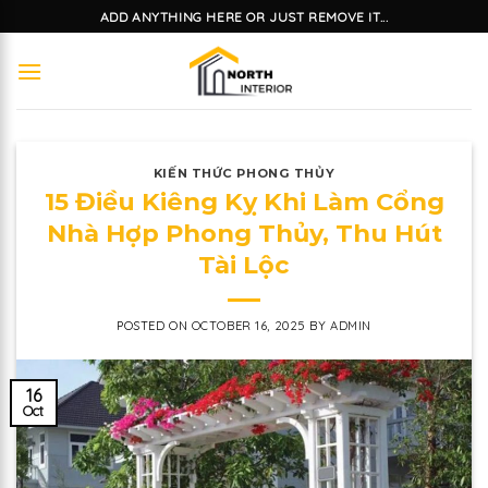
Skip
ADD ANYTHING HERE OR JUST REMOVE IT...
to
content
KIẾN THỨC PHONG THỦY
15 Điều Kiêng Kỵ Khi Làm Cổng
Nhà Hợp Phong Thủy, Thu Hút
Tài Lộc
POSTED ON
OCTOBER 16, 2025
BY
ADMIN
16
Oct