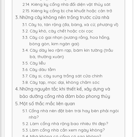
Kiêng kỵ cổng nhà đối diện vật thủy sát
Kiêng kỵ cổng bị che khuất hoặc cản trở
Những cây không nên trồng trước cửa nhà
Cây to, tán rộng (đa, bàng, xà cừ, phượng vĩ)
Cây khô, cây chết hoặc còi cọc
Cây có gai nhọn (xương rồng, hoa hồng,
bông gòn, kim ngân gai)
Cây dây leo rậm rạp, bám kín tường (trầu
bà, thường xuân)
Cây liễu
Cây dâu tằm
Cây si, cây sung trồng sát cửa chính
Cây tạp, mọc dại, không chăm sóc
Những nguyên tắc khi thiết kế, xây dựng và
bảo dưỡng cổng nhà đảm bảo phong thủy
Một số thắc mắc liên quan
Cổng nhà nên đặt bên trái hay bên phải ngôi
nhà?
Làm cổng nhà rộng bao nhiêu thì đẹp?
Làm cổng nhà cần xem ngày không?
Nhà không có cổng có sao không?