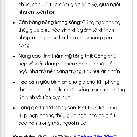
chắc, cân đối tạo cảm giác bảo vệ, giúp ngôi
nhà an toàn hơn.
Cân bằng năng lượng sống:
Cổng hợp phong
thủy giúp điều hòa sinh khí, giảm tà khí xâm
nhập, mang lại sự hài hòa cho không gian
sống.
Nâng cao tính thẩm mỹ tổng thể
: Cổng phù
hợp về kiểu dáng và màu sắc giúp mặt tiền
ngôi nhà trở nên sang trọng, thu hút ánh nhìn.
Tạo cảm giác bình an cho gia chủ
: Khi phong
thủy hài hòa, tâm lý người sống trong nhà cũng
ổn định và tích cực hơn.
Tăng giá trị bất động sản
: Một thiết kế cổng
đẹp, hợp phong thủy giúp ngôi nhà có giá trị
cao hơn trong mắt người mua.
Xem thêm
: Bí Quyết Thiết Kế
Phòng Bếp 20m2