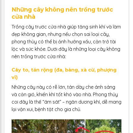
Những cây không nên trồng trước
cửa nhà
Trồng cây trước cửa nhà giúp tăng sinh khí và làm
đẹp không gian, nhưng nếu chọn sai loại cây,
phong thủy có thể bị ảnh hưởng xấu, cản trở tài
lộc và sức khỏe. Dưới đây là những loại cây không
nên trồng trước cửa nhà:
Cây to, tán rộng (đa, bàng, xà cừ, phượng
vĩ)
Những cây này có rễ lớn, tán dày che ánh sáng
và cản gió, khiến khí tốt khó vào nhà. Phong thủy
coi đây là thế “ám sát” – ngăn dương khí, dễ mang
lại vận xui, bệnh tật cho gia chủ.