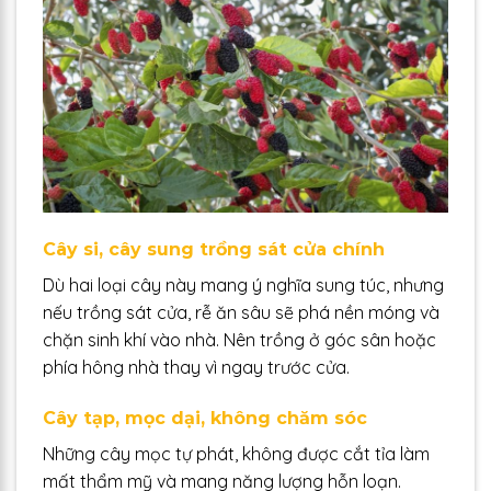
Cây si, cây sung trồng sát cửa chính
Dù hai loại cây này mang ý nghĩa sung túc, nhưng
nếu trồng sát cửa, rễ ăn sâu sẽ phá nền móng và
chặn sinh khí vào nhà. Nên trồng ở góc sân hoặc
phía hông nhà thay vì ngay trước cửa.
Cây tạp, mọc dại, không chăm sóc
Những cây mọc tự phát, không được cắt tỉa làm
mất thẩm mỹ và mang năng lượng hỗn loạn.