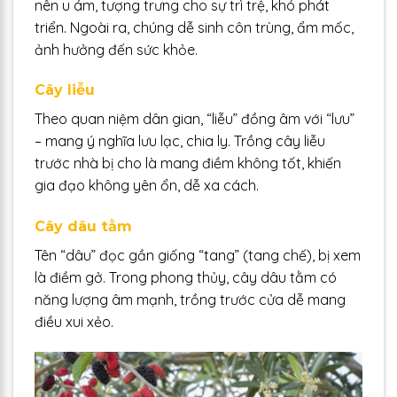
nên u ám, tượng trưng cho sự trì trệ, khó phát
triển. Ngoài ra, chúng dễ sinh côn trùng, ẩm mốc,
ảnh hưởng đến sức khỏe.
Cây liễu
Theo quan niệm dân gian, “liễu” đồng âm với “lưu”
– mang ý nghĩa lưu lạc, chia ly. Trồng cây liễu
trước nhà bị cho là mang điềm không tốt, khiến
gia đạo không yên ổn, dễ xa cách.
Cây dâu tằm
Tên “dâu” đọc gần giống “tang” (tang chế), bị xem
là điềm gở. Trong phong thủy, cây dâu tằm có
năng lượng âm mạnh, trồng trước cửa dễ mang
điều xui xẻo.