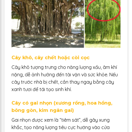
Cây khô, cây chết hoặc còi cọc
Cây khô tượng trưng cho năng lượng xấu, âm khí
nặng, dễ ảnh hưởng đến tài vận và sức khỏe. Nếu
cây trước nhà bị chết, cần thay ngay bằng cây
xanh tươi để tái tạo sinh khí.
Cây có gai nhọn (xương rồng, hoa hồng,
bông gòn, kim ngân gai)
Gai nhọn được xem là “tiêm sát”, dễ gây xung
khắc, tạo năng lượng tiêu cực hướng vào cửa