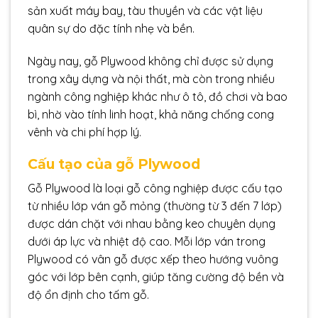
sản xuất máy bay, tàu thuyền và các vật liệu
quân sự do đặc tính nhẹ và bền.
Ngày nay, gỗ Plywood không chỉ được sử dụng
trong xây dựng và nội thất, mà còn trong nhiều
ngành công nghiệp khác như ô tô, đồ chơi và bao
bì, nhờ vào tính linh hoạt, khả năng chống cong
vênh và chi phí hợp lý.
Cấu tạo của gỗ Plywood
Gỗ Plywood là loại gỗ công nghiệp được cấu tạo
từ nhiều lớp ván gỗ mỏng (thường từ 3 đến 7 lớp)
được dán chặt với nhau bằng keo chuyên dụng
dưới áp lực và nhiệt độ cao. Mỗi lớp ván trong
Plywood có vân gỗ được xếp theo hướng vuông
góc với lớp bên cạnh, giúp tăng cường độ bền và
độ ổn định cho tấm gỗ.