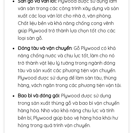
Sàn gỗ và ván lót:
Plywood được sử dụng làm
ván sàn trong các công trình xây dựng và sản
xuất các loại ván lót cho nhà ở, văn phòng.
Chất liệu bền và khả năng chống cong vênh
giúp Plywood trở thành lựa chọn tốt cho các
loại sàn gỗ.
Đóng tàu và vận chuyển
: Gỗ Plywood có khả
năng chống nước và chịu lực tốt, làm cho nó
trở thành vật liệu lý tưởng trong ngành đóng
tàu và sản xuất các phương tiện vận chuyển.
Plywood được sử dụng để làm sàn tàu, thùng
hàng, vách ngăn trong các phương tiện vận tải.
Bao bì và đóng gói
: Plywood được sử dụng
trong sản xuất thùng gỗ và bao bì vận chuyển
hàng hóa. Nhờ vào khả năng chịu lực và tính
bền bỉ, Plywood giúp bảo vệ hàng hóa khỏi hư
hỏng trong quá trình vận chuyển.