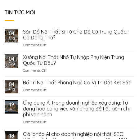
TIN TỨC MỚI
Săn Đồ Nội Thất Si Từ Chợ Đồ Cũ Trung Quốc:
04
Có Đáng Thử?
Aug
on
Comments Off
Săn
Đồ
Xưởng Nội Thất Nhỏ Tự Nhập Phụ Kiện Trung
04
Nội
Quốc Từ Đâu?
Aug
Thất
on
Comments Off
Si
Xưởng
Từ
Nội
Bố Trí Nội Thất Phòng Ngủ Có Vị Trí Đặt Két Sắt
Chợ
04
Thất
Đồ
Aug
on
Comments Off
Nhỏ
Cũ
Bố
Tự
Trung
Trí
Ứng dụng AI trong doanh nghiệp xây dựng: Tự
Nhập
Quốc:
19
Nội
Phụ
động hóa công việc văn phòng để tiết kiệm chi
Có
Jul
Thất
Kiện
Đáng
phí vận hành
Phòng
Trung
Thử?
Ngủ
on
Comments Off
Quốc
Có
Ứng
Từ
Vị
dụng
Giải pháp AI cho doanh nghiệp nội thất: SEO
Đâu?
18
Trí
AI