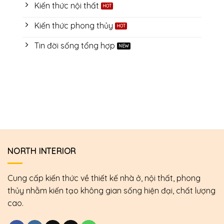
khách
tăng
Kiến thức nội thất
lý
hỏi
gấp
dự
giá,
đôi
Kiến thức phong thủy
án
lịch
đơn
xây
hẹn
hàng
dựng:
và
Tin đời sống tổng hợp
online
Giảm
nội
40%
dung
thời
tư
gian
vấn
xử
lý
hồ
sơ
thầu
NORTH INTERIOR
Cung cấp kiến thức về thiết kế nhà ở, nội thất, phong
thủy nhằm kiến tạo không gian sống hiện đại, chất lượng
cao.