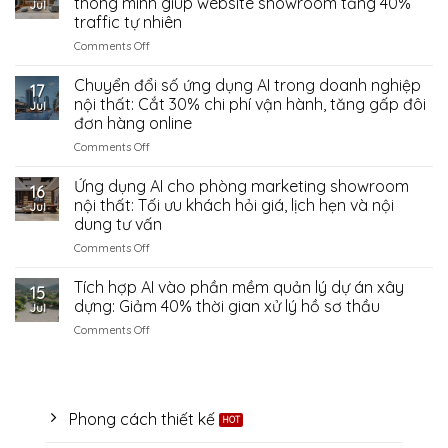
thông minh giúp website showroom tăng 40%
Jul
Đặt
trong
traffic tự nhiên
Két
doanh
Sắt
on
Comments Off
nghiệp
Giải
xây
pháp
dựng:
Chuyển đổi số ứng dụng AI trong doanh nghiệp
17
AI
Tự
nội thất: Cắt 30% chi phí vận hành, tăng gấp đôi
Jul
cho
động
đơn hàng online
doanh
hóa
on
Comments Off
nghiệp
công
Chuyển
nội
việc
đổi
thất:
văn
Ứng dụng AI cho phòng marketing showroom
16
số
SEO
phòng
nội thất: Tối ưu khách hỏi giá, lịch hẹn và nội
Jul
ứng
thông
để
dung tư vấn
dụng
minh
tiết
on
Comments Off
AI
giúp
kiệm
Ứng
trong
website
chi
dụng
doanh
showroom
Tích hợp AI vào phần mềm quản lý dự án xây
phí
15
AI
nghiệp
tăng
vận
dựng: Giảm 40% thời gian xử lý hồ sơ thầu
Jul
cho
nội
40%
hành
on
Comments Off
phòng
thất:
traffic
Tích
marketing
Cắt
tự
hợp
showroom
30%
nhiên
AI
nội
chi
vào
thất:
phí
phần
Phong cách thiết kế
Tối
vận
mềm
ưu
hành,
quản