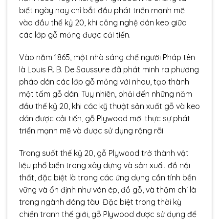
biết ngày nay chỉ bắt đầu phát triển mạnh mẽ
vào đầu thế kỷ 20, khi công nghệ dán keo giữa
các lớp gỗ mỏng được cải tiến.
Vào năm 1865, một nhà sáng chế người Pháp tên
là Louis R. B. De Saussure đã phát minh ra phương
pháp dán các lớp gỗ mỏng với nhau, tạo thành
một tấm gỗ dán. Tuy nhiên, phải đến những năm
đầu thế kỷ 20, khi các kỹ thuật sản xuất gỗ và keo
dán được cải tiến, gỗ Plywood mới thực sự phát
triển mạnh mẽ và được sử dụng rộng rãi.
Trong suốt thế kỷ 20, gỗ Plywood trở thành vật
liệu phổ biến trong xây dựng và sản xuất đồ nội
thất, đặc biệt là trong các ứng dụng cần tính bền
vững và ổn định như ván ép, đồ gỗ, và thậm chí là
trong ngành đóng tàu. Đặc biệt trong thời kỳ
chiến tranh thế giới, gỗ Plywood được sử dụng để