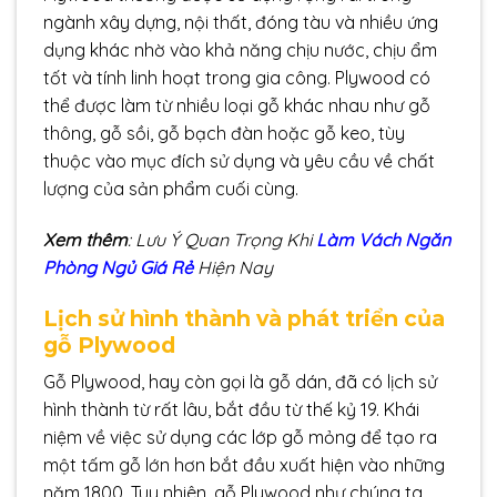
ngành xây dựng, nội thất, đóng tàu và nhiều ứng
dụng khác nhờ vào khả năng chịu nước, chịu ẩm
tốt và tính linh hoạt trong gia công. Plywood có
thể được làm từ nhiều loại gỗ khác nhau như gỗ
thông, gỗ sồi, gỗ bạch đàn hoặc gỗ keo, tùy
thuộc vào mục đích sử dụng và yêu cầu về chất
lượng của sản phẩm cuối cùng.
Xem thêm
: Lưu Ý Quan Trọng Khi
Làm Vách Ngăn
Phòng Ngủ Giá Rẻ
Hiện Nay
Lịch sử hình thành và phát triển của
gỗ Plywood
Gỗ Plywood, hay còn gọi là gỗ dán, đã có lịch sử
hình thành từ rất lâu, bắt đầu từ thế kỷ 19. Khái
niệm về việc sử dụng các lớp gỗ mỏng để tạo ra
một tấm gỗ lớn hơn bắt đầu xuất hiện vào những
năm 1800. Tuy nhiên, gỗ Plywood như chúng ta