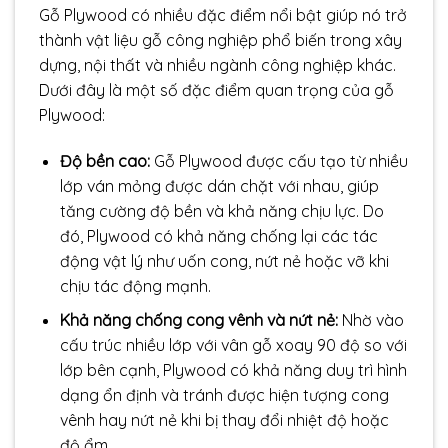
Gỗ Plywood có nhiều đặc điểm nổi bật giúp nó trở
thành vật liệu gỗ công nghiệp phổ biến trong xây
dựng, nội thất và nhiều ngành công nghiệp khác.
Dưới đây là một số đặc điểm quan trọng của gỗ
Plywood:
Độ bền cao:
Gỗ Plywood được cấu tạo từ nhiều
lớp ván mỏng được dán chặt với nhau, giúp
tăng cường độ bền và khả năng chịu lực. Do
đó, Plywood có khả năng chống lại các tác
động vật lý như uốn cong, nứt nẻ hoặc vỡ khi
chịu tác động mạnh.
Khả năng chống cong vênh và nứt nẻ:
Nhờ vào
cấu trúc nhiều lớp với vân gỗ xoay 90 độ so với
lớp bên cạnh, Plywood có khả năng duy trì hình
dạng ổn định và tránh được hiện tượng cong
vênh hay nứt nẻ khi bị thay đổi nhiệt độ hoặc
độ ẩm.