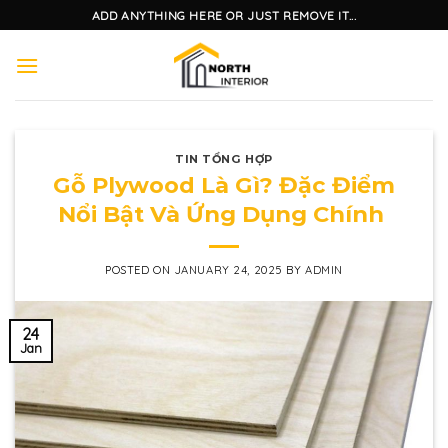
Skip
ADD ANYTHING HERE OR JUST REMOVE IT...
to
content
TIN TỔNG HỢP
Gỗ Plywood Là Gì? Đặc Điểm
Nổi Bật Và Ứng Dụng Chính
POSTED ON
JANUARY 24, 2025
BY
ADMIN
24
Jan