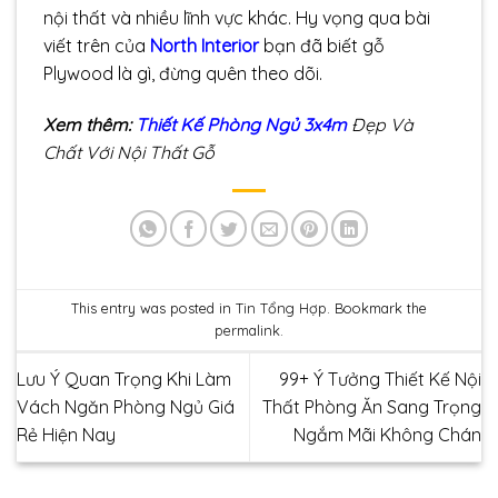
nội thất và nhiều lĩnh vực khác. Hy vọng qua bài
viết trên của
North Interior
bạn đã biết gỗ
Plywood là gì, đừng quên theo dõi.
Xem thêm:
Thiết Kế Phòng Ngủ 3x4m
Đẹp Và
Chất Với Nội Thất Gỗ
This entry was posted in
Tin Tổng Hợp
. Bookmark the
permalink
.
Lưu Ý Quan Trọng Khi Làm
99+ Ý Tưởng Thiết Kế Nội
Vách Ngăn Phòng Ngủ Giá
Thất Phòng Ăn Sang Trọng
Rẻ Hiện Nay
Ngắm Mãi Không Chán