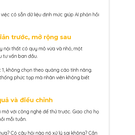
, việc có sẵn dữ liệu định mức giúp AI phản hồi
ản trước, mở rộng sau
ty nội thất có quy mô vừa và nhỏ, một
u tư vấn ban đầu.
c 1, không chọn theo quảng cáo tính năng.
 thống phức tạp mà nhân viên không biết
uả và điều chỉnh
i mở với công nghệ để thử trước. Giao cho họ
ồi mỗi tuần.
chưa? Có câu hỏi nào nó xử lý sai không? Cần