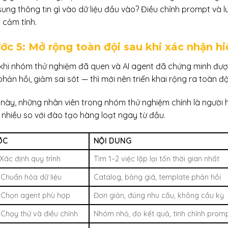
ung thông tin gì vào dữ liệu đầu vào? Điều chỉnh prompt và lu
 cảm tính.
ớc 5: Mở rộng toàn đội sau khi xác nhận h
 khi nhóm thử nghiệm đã quen và AI agent đã chứng minh được g
hản hồi, giảm sai sót — thì mới nên triển khai rộng ra toàn độ
 này, những nhân viên trong nhóm thử nghiệm chính là người
 nhiều so với đào tạo hàng loạt ngay từ đầu.
ỚC
NỘI DUNG
Xác định quy trình
Tìm 1–2 việc lặp lại tốn thời gian nhất
 Chuẩn hóa dữ liệu
Catalog, bảng giá, template phản hồi
 Chọn agent phù hợp
Đơn giản, đúng nhu cầu, không cầu kỳ
 Chạy thử và điều chỉnh
Nhóm nhỏ, đo kết quả, tinh chỉnh prom