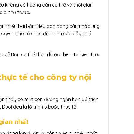
Nếu không có hướng dẫn cụ thể và thời gian
alo như trước.
cận thiếu bài bản. Nếu bạn đang cân nhắc ứng
I agent cho tổ chức
để tránh các bẫy phổ
ù hợp? Bạn có thể tham khảo thêm tại
kien thuc
thực tế cho công ty nội
 nhận thấy có một con đường ngắn hơn để triển
Dưới đây là lộ trình 5 bước thực tế.
 gian nhất
n đang lặp đi lặp lại công việc gì nhiều nhất