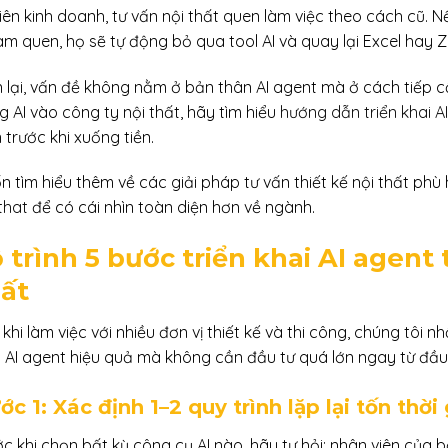
iên kinh doanh, tư vấn nội thất quen làm việc theo cách cũ. 
àm quen, họ sẽ tự động bỏ qua tool AI và quay lại Excel hay Z
n lại, vấn đề không nằm ở bản thân AI agent mà ở cách tiếp 
 AI vào công ty nội thất, hãy tìm hiểu
hướng dẫn triển khai A
 trước khi xuống tiền.
n tìm hiểu thêm về các giải pháp tư vấn thiết kế nội thất ph
that
để có cái nhìn toàn diện hơn về ngành.
 trình 5 bước triển khai AI agent 
ất
khi làm việc với nhiều đơn vị thiết kế và thi công, chúng tôi
 AI agent hiệu quả mà không cần đầu tư quá lớn ngay từ đầu. 
ớc 1: Xác định 1–2 quy trình lặp lại tốn thời
c khi chọn bất kỳ công cụ AI nào, hãy tự hỏi: nhân viên của bạ