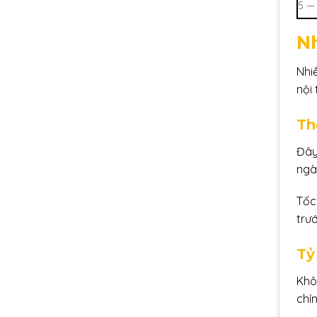
5 —
Nh
Nhi
nội 
Th
Đây 
ngày
Tốc
trư
Tỷ
Khô
chí