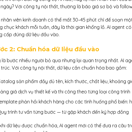
 ngày? Với công ty nội thất, thường là báo giá sơ bộ và foll
 nhân viên kinh doanh có thể mất 30–45 phút chỉ để soạn một
g chục khách mỗi tuần, đây là thời gian khổng lồ. AI agent c
g cấp đúng dữ liệu đầu vào.
ớc 2: Chuẩn hóa dữ liệu đầu vào
 là bước nhiều người bỏ qua nhưng lại quan trọng nhất. AI age
 trúc. Với công ty nội thất, dữ liệu cần chuẩn hóa bao gồm:
atalog sản phẩm đầy đủ tên, kích thước, chất liệu, khoảng g
ảng giá dịch vụ thiết kế và thi công theo từng loại công trình
emplate phản hồi khách hàng cho các tình huống phổ biến: hỏi 
uy trình tư vấn từng bước — từ gặp khách đến ký hợp đồng
khi dữ liệu được chuẩn hóa, AI agent mới có thể đưa ra câu tr