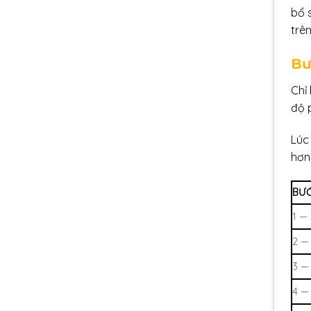
bổ s
trên
Bư
Chỉ
độ p
Lúc
hơn
BƯ
1 — 
2 —
3 —
4 —