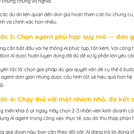
u chung chung vô nghĩa.
 các dự án liên quan đến
don gia hoan thien can ho chung cu
nh và chính xác hơn nhiều.
ớc 3: Chọn agent phù hợp quy mô — đơn gi
ng cần bắt đầu với hệ thống AI phức tạp, tốn kém. Với công 
tbot AI được huấn luyện đúng đã đủ để xử lý phần lớn yêu cầ
yên tắc là: chọn giải pháp đủ giải quyết vấn đề cụ thể ở bướ
 agent đơn giản nhưng được cấu hình tốt sẽ hiệu quả hơn hệ
g.
ớc 4: Chạy thử với một nhóm nhỏ, đo kết q
g triển khai ồ ạt ngay. Hãy chọn 2–3 nhân viên kinh doanh cở
dụng AI agent trong công việc thực tế, sau đó thu thập phản h
ng giai đoạn này, bạn cần theo dõi sát: AI đang trả lời đúng 