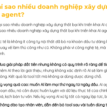
i sao nhiều doanh nghiệp xây dựn
 agent?
sao nhiều doanh nghiệp xây dựng thất bại khi triển khai AI ag
c tế là không ít công ty nội thất đã bỏ ra khoản đầu tư đáng 
 quay về làm thủ công như cũ. Không phải vì công nghệ tệ, mà 
nh.
ua giải pháp đắt tiền nhưng không có quy trình rõ ràng để tí
ềm AI theo lời giới thiệu, nhưng không xác định rõ AI sẽ làm g
ông. Kết quả là tool tốt mà không ai dùng được đúng chỗ.
ỳ vọng quá cao: muốn AI làm mọi thứ ngay từ ngày đầu.
AI a
oạn đầu, nó cần được huấn luyện với dữ liệu thực tế của ch
iá, kịch bản tư vấn. Nếu kỳ vọng AI xử lý tất cả ngay lập tức,
hông đào tạo nhân viên, dẫn đến bỏ tool sau vài tuần dùng t