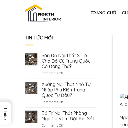
Skip
to
TRANG CHỦ
GI
content
TIN TỨC MỚI
Săn Đồ Nội Thất Si Từ
04
Chợ Đồ Cũ Trung Quốc:
Aug
Có Đáng Thử?
on
Comments Off
Săn
Đồ
Xưởng Nội Thất Nhỏ Tự
04
Nội
Nhập Phụ Kiện Trung
Aug
Thất
Quốc Từ Đâu?
Si
on
Comments Off
Từ
AI 
→
Xưởng
Chợ
Nội
Đồ
Bố Trí Nội Thất Phòng
Index
04
Thất
Cũ
Ngà
Ngủ Có Vị Trí Đặt Két Sắt
Aug
Nhỏ
Trung
hơn
on
Comments Off
Tự
Quốc: