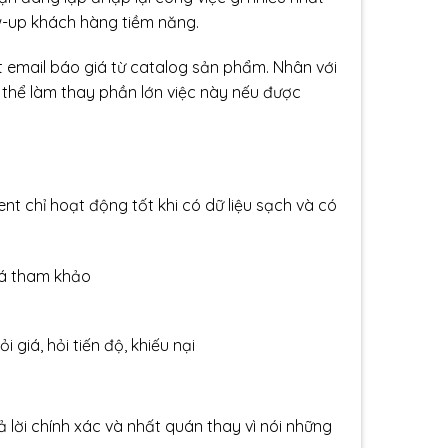
ow-up khách hàng tiềm năng.
 email báo giá từ catalog sản phẩm. Nhân với
ó thể làm thay phần lớn việc này nếu được
nt chỉ hoạt động tốt khi có dữ liệu sạch và có
iá tham khảo
giá, hỏi tiến độ, khiếu nại
ả lời chính xác và nhất quán thay vì nói những