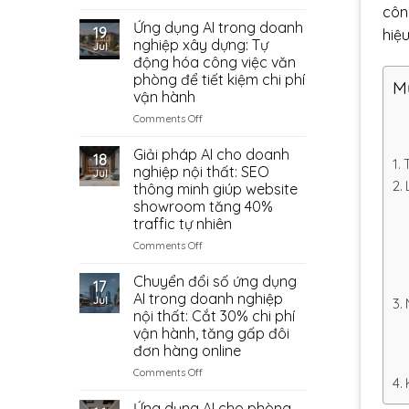
Bố
Nhập
công
Có
Trí
Ứng dụng AI trong doanh
Phụ
Đáng
19
hiệu
Nội
Kiện
Thử?
nghiệp xây dựng: Tự
Jul
Thất
Trung
động hóa công việc văn
Phòng
Quốc
phòng để tiết kiệm chi phí
M
Ngủ
Từ
vận hành
Có
Đâu?
Vị
on
Comments Off
Trí
Ứng
Đặt
dụng
Giải pháp AI cho doanh
18
Két
AI
nghiệp nội thất: SEO
Jul
Sắt
trong
thông minh giúp website
doanh
showroom tăng 40%
nghiệp
traffic tự nhiên
xây
dựng:
on
Comments Off
Tự
Giải
động
pháp
Chuyển đổi số ứng dụng
17
hóa
AI
AI trong doanh nghiệp
Jul
công
cho
nội thất: Cắt 30% chi phí
việc
doanh
vận hành, tăng gấp đôi
văn
nghiệp
đơn hàng online
phòng
nội
để
thất:
on
Comments Off
tiết
SEO
Chuyển
kiệm
thông
đổi
Ứng dụng AI cho phòng