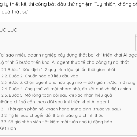
 ty thiết kế, thi công bắt đầu thử nghiệm. Tuy nhiên, không p
 quả thật sự.
ục Lục
Tại sao nhiều doanh nghiệp xây dựng thất bại khi triển khai AI age
Lộ trình 5 bước triển khai AI agent thực tế cho công ty nội thất
Bước 1: Xác định 1–2 quy trình lặp lại tốn thời gian nhất
Bước 2: Chuẩn hóa dữ liệu đầu vào
Bước 3: Chọn agent phù hợp quy mô — đơn giản trước, mở rộng
Bước 4: Chạy thử với một nhóm nhỏ, đo kết quả và điều chỉnh
Bước 5: Mở rộng toàn đội sau khi xác nhận hiệu quả
Những chỉ số cần theo dõi sau khi triển khai AI agent
Thời gian phản hồi khách hàng trung bình (trước vs. sau)
Tỷ lệ lead chuyển đổi thành báo giá chính thức
Số giờ nhân viên tiết kiệm mỗi tuần nhờ tự động hóa
Kết luận