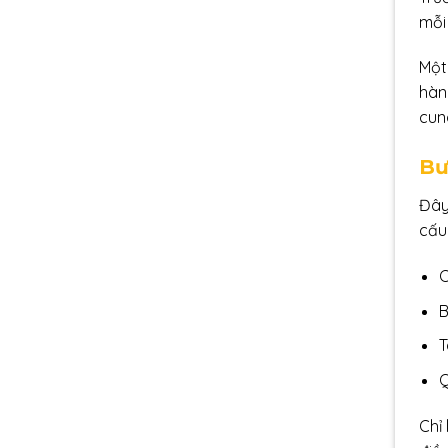
mỗi
Một
hàn
cun
Bư
Đây
cấu
C
B
T
Q
Chỉ 