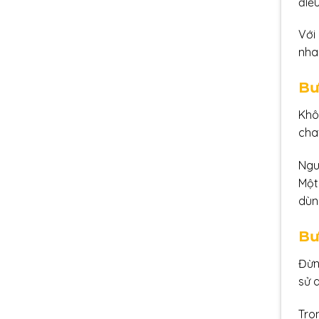
điề
Với
nha
Bư
Khô
cha
Ngu
Một
dùn
Bư
Đừn
sử 
Tro