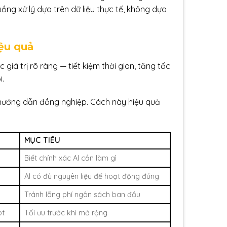
ồng xử lý dựa trên dữ liệu thực tế, không dựa
iệu quả
iá trị rõ ràng — tiết kiệm thời gian, tăng tốc
i.
 hướng dẫn đồng nghiệp. Cách này hiệu quả
MỤC TIÊU
Biết chính xác AI cần làm gì
AI có đủ nguyên liệu để hoạt động đúng
Tránh lãng phí ngân sách ban đầu
pt
Tối ưu trước khi mở rộng