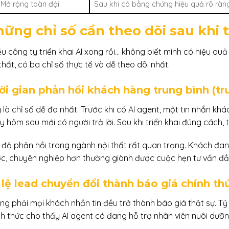
 Mở rộng toàn đội
Sau khi có bằng chứng hiệu quả rõ ràn
ững chỉ số cần theo dõi sau khi t
ều công ty triển khai AI xong rồi… không biết mình có hiệu qu
thất, có ba chỉ số thực tế và dễ theo dõi nhất.
ời gian phản hồi khách hàng trung bình (trư
là chỉ số dễ đo nhất. Trước khi có AI agent, một tin nhắn khá
 hôm sau mới có người trả lời. Sau khi triển khai đúng cách, 
 độ phản hồi trong ngành nội thất rất quan trọng. Khách đang 
ớc, chuyên nghiệp hơn thường giành được cuộc hẹn tư vấn đầu
 lệ lead chuyển đổi thành báo giá chính th
ng phải mọi khách nhắn tin đều trở thành báo giá thật sự. Tỷ
nh thức cho thấy AI agent có đang hỗ trợ nhân viên nuôi dưỡ